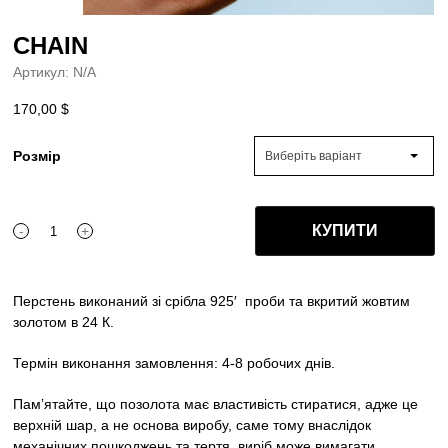
CHAIN
Артикул:
N/A
170,00
$
Розмір
Виберіть варіант
КУПИТИ
-
+
CHAIN
quantity
Перстень виконаний зі срібла 925′
проби та вкритий жовтим
золотом в 24 К.
Термін виконання замовлення: 4-8 робочих днів.
Пам’ятайте, що позолота має властивість стиратися, адже це
верхній шар, а не основа виробу, саме тому внаслідок
механічних пошкоджень та тертя, виріб може вимагати