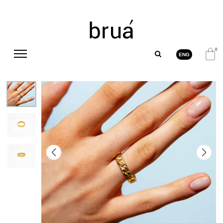
0
ENG