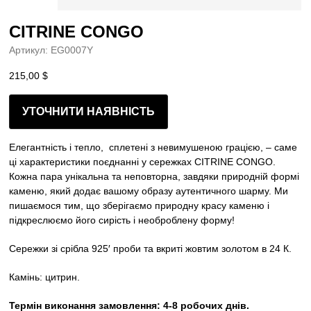
CITRINE CONGO
Артикул:
EG0007Y
215,00
$
УТОЧНИТИ НАЯВНІСТЬ
Елегантність і тепло, сплетені з невимушеною грацією, –
саме
ці характеристики поєднанні у сережках CITRINE CONGO.
Кожна пара унікальна та неповторна, завдяки природній формі
каменю, який додає вашому образу аутентичного шарму. Ми
пишаємося тим, що зберігаємо природну красу каменю і
підкреслюємо його сирість і необроблену форму!
Cережки зі срібла 925′ проби та вкриті жовтим золотом в 24 К.
Камінь: цитрин.
Термін виконання замовлення: 4-8 робочих днів.