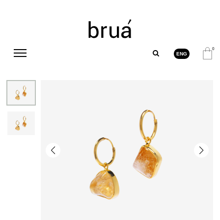
0
ENG