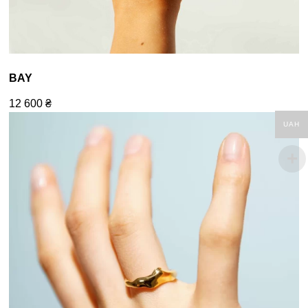
BAY
12 600
₴
UAH