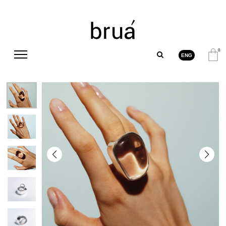
0
ENG