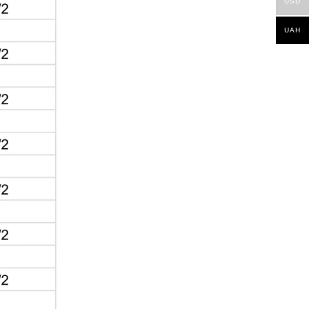
USD
UAH