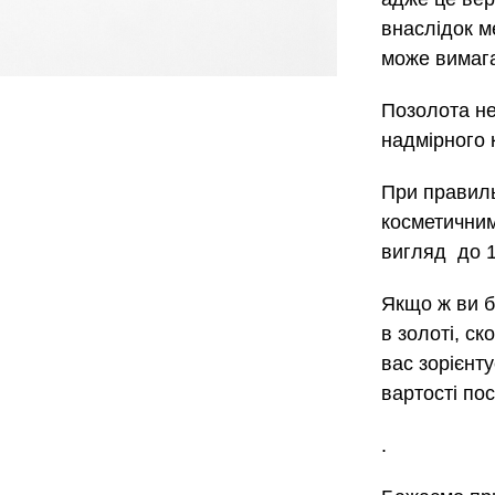
внаслідок м
може вимага
Позолота не
надмірного 
При правиль
косметичним
вигляд до 1
Якщо ж ви б
в золоті, с
вас зорієнт
вартості пос
.