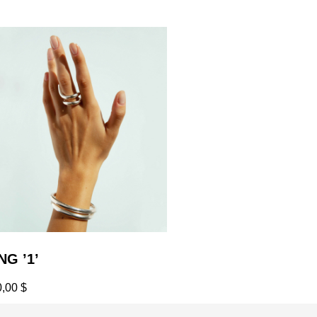
NG ’1’
0,00
$