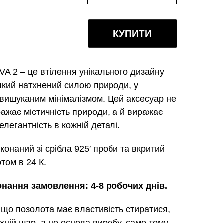
КУПИТИ
VA 2
– це втілення унікального дизайну
 який натхнений силою природи, у
 вишуканим мінімалізмом. Цей аксесуар не
ажає містичність природи, а й виражає
елегантність в кожній деталі.
конаний зі срібла 925′ проби та вкритий
том в 24 К.
онання замовлення: 4-8 робочих днів.
 що позолота має властивість стиратися,
хній шар, а не основа виробу, саме тому