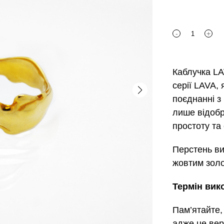
-
+
LAVA
2
quantity
Каблучка
LA
серії LAVA,
поєднанні з
лише відобр
простоту та 
Перстень ви
жовтим золо
Термін вик
Пам’ятайте,
адже це вер