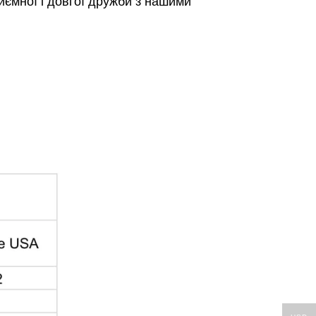
ємної і довгої дружби з нашими
!