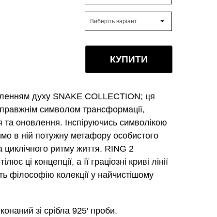
Виберіть варіант
КУПИТИ
тіленням духу SNAKE COLLECTION; ця
справжнім символом трансформації,
 та оновлення. Інспіруючись символікою
чимо в ній потужну метафору особистого
а циклічного ритму життя. RING 2
лює ці концепції, а її граціозні криві лінії
ь філософію колекції у найчистішому
конаний зі срібла 925′ проби.