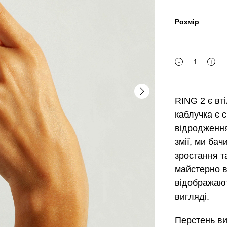
Розмір
-
+
RING
’2’
quantity
RING 2 є в
каблучка є 
відродження
змії, ми ба
зростання т
майстерно вті
відображают
вигляді.
Перстень ви