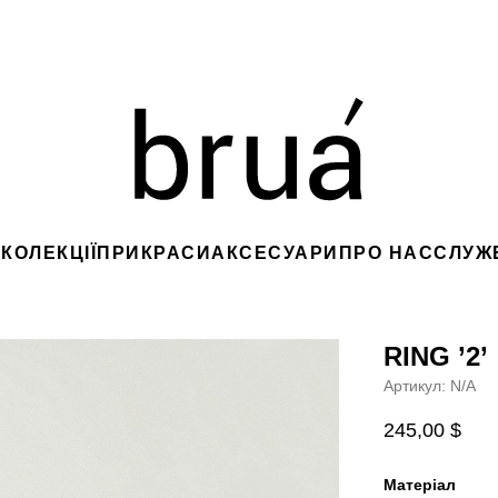
S
КОЛЕКЦІЇ
ПРИКРАСИ
АКСЕСУАРИ
ПРО НАС
CЛУЖ
RING ’2’
Артикул:
N/A
245,00
$
Матеріал