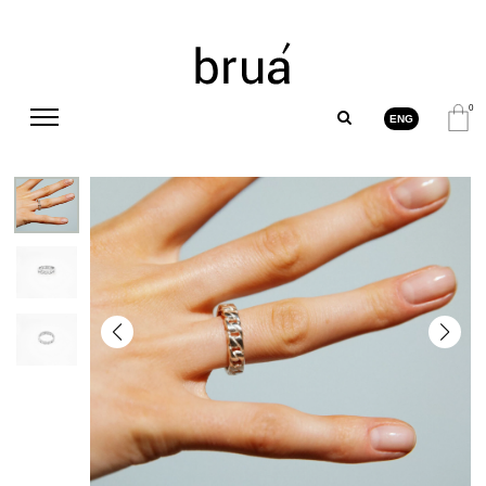
0
ENG