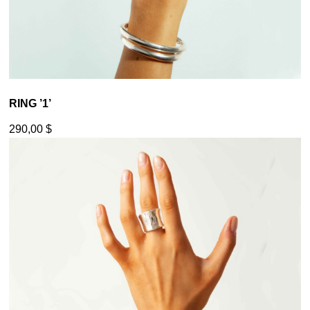
RING ’1’
290,00
$