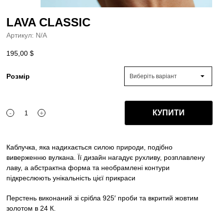
LAVA CLASSIC
Артикул:
N/A
195,00
$
Розмір
Виберіть варіант
КУПИТИ
-
+
LAVA
CLASSIC
quantity
Каблучка, яка надихається силою природи, подібно
виверженню вулкана.
Її дизайн нагадує рухливу, розплавлену
лаву, а абстрактна форма та необрамлені контури
підкреслюють унікальність цієї прикраси
Перстень виконаний зі срібла 925′ проби та вкритий жовтим
золотом в 24 К.