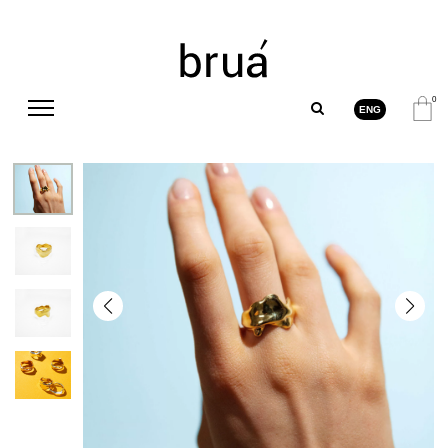
0
ENG